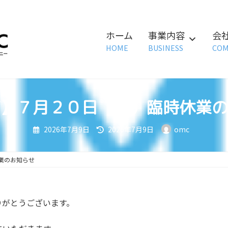
ホーム
事業内容
会
HOME
BUSINESS
COM
】７月２０日（月）臨時休業の
最
2026年7月9日
2026年7月9日
omc
終
更
新
日
業のお知らせ
時
:
りがとうございます。