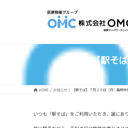
コ
ナ
ン
ビ
テ
ゲ
ン
ー
ツ
シ
へ
ョ
ス
ン
キ
に
【駅そば
ッ
移
プ
動
HOME
お知らせ
【駅そば】７月２０日（月）臨時休
いつも「駅そば」をご利用いただき、誠にあ